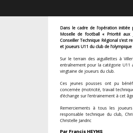
Dans le cadre de l’opération initiée par la LGEF avec le soutien du District de Meurthe et
Moselle de football « Priorité aux
Conseiller Technique Régional s’est 
et joueurs U11 du club de l’olympique 
Sur le terrain des aiguillettes à Villers les Nancy, accompagné des éducateurs du club, un
entraînement pour la catégorie U11 
vingtaine de joueurs du club.
Ces jeunes pousses ont pu bénéficier d’un entraînement préconisé pour la catégorie
concernée (motricité, travail techniqu
d’échange sur l’entrainement à cet âge
Remerciements à tous les joueurs et éducateurs présents, Lyes, Hugo et Flavien, au
responsable technique du club, Chr
Christelle Jandric
Par
Francis
HEYMS