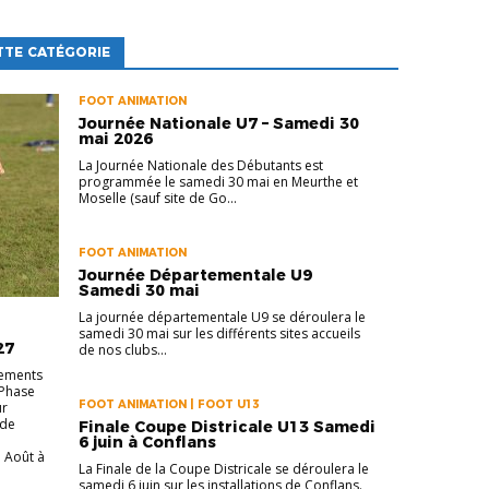
TTE CATÉGORIE
FOOT ANIMATION
Journée Nationale U7 – Samedi 30
mai 2026
La Journée Nationale des Débutants est
programmée le samedi 30 mai en Meurthe et
Moselle (sauf site de Go...
FOOT ANIMATION
Journée Départementale U9
Samedi 30 mai
La journée départementale U9 se déroulera le
samedi 30 mai sur les différents sites accueils
27
de nos clubs...
gements
 Phase
FOOT ANIMATION | FOOT U13
ur
 de
Finale Coupe Districale U13 Samedi
6 juin à Conflans
1 Août à
La Finale de la Coupe Districale se déroulera le
samedi 6 juin sur les installations de Conflans.